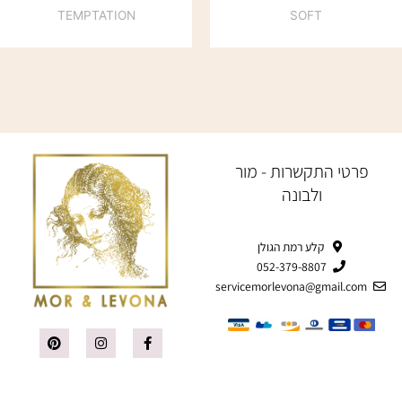
TEMPTATION
SOFT
פרטי התקשרות - מור
ולבונה
קלע רמת הגולן
052-379-8807
servicemorlevona@gmail.com
P
I
F
i
n
a
n
s
c
t
t
e
e
a
b
r
g
o