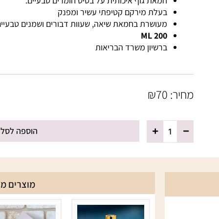
חמאת גוף איכותית על בסיס חומרים טבעיים.
בעלת מירקם קטיפתי עשיר ומפנק
מעושרת בחמאת שיאה, שעוות דבורים ושמנים טבעיים
200 ML
ברשיון משרד הבריאות
מחיר:
70
₪
כמות
הוספה לסל
של
חמאת
גוף
-
מוצרים מש
PINK
BLUSH
בושם שמן – PINK