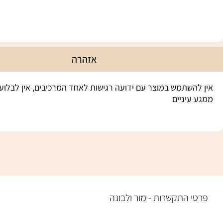
BLUSH
BLUSH
ניחוח
PINK BLUSH
ניחוח
PINK BLUSH
ניח
אזהרה
₪
50
₪
55
אין להשתמש במוצר עם ידועה רגישות לאחד המרכיבים, אין לבלוע,
ממגע עיניים
מידע נוסף
מידע נוסף
פרטי התקשרות - מור ולבונה