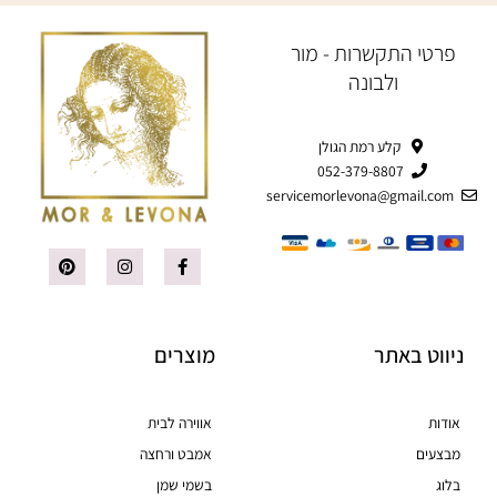
פרטי התקשרות - מור
ולבונה
קלע רמת הגולן
052-379-8807
servicemorlevona@gmail.com
P
I
F
i
n
a
n
s
c
t
t
e
e
a
b
r
g
o
ניווט באתר
מוצרים
e
r
o
s
a
k
t
m
-
f
אודות
אווירה לבית
מבצעים
אמבט ורחצה
בלוג
בשמי שמן